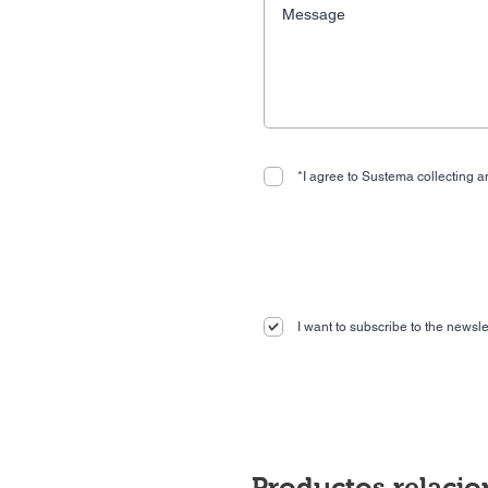
*I agree to Sustema collecting an
I want to subscribe to the newslet
Productos relaci