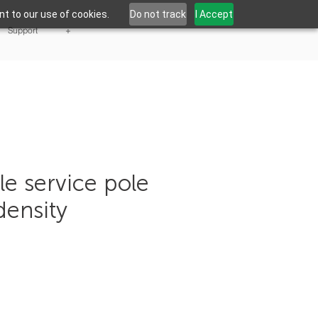
t to our use of cookies.
Do not track
I Accept
Support
+
le service pole
density
0