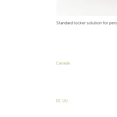
Standard locker solution for per
CONTACTO
P
Canadá
1-800-455-8450
info@sustema.com
C
V
172 Boulevard Brunswick,
E
Pointe-Claire, QC, H9R
5P9
M
E
EE. UU.
B
855-787-8362
E
info@sustema.com