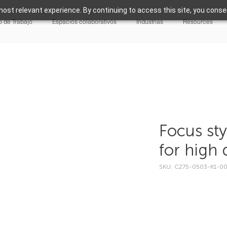
ost relevant experience. By continuing to access this site, you consen
 de Trabajo
Espacios colaborativos
Industrias
Resources
Focus sty
for high 
SKU: C275-0503-K1-0