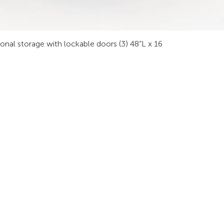
sonal storage with lockable doors (3) 48”L x 16
INDUSTRIAS
RODUCTOS
MANTÉN
onsolas
Seguridad Pública
¡Suscríba
ideo Wall
Control de procesos
informac
staciones de trabajo
Seguridad
Finanzas
esas de conferencias
Transportation
ntrenamiento
Energía y servicios públicos
anco de trabajo
Comunicaciónes
rgonomía
Empresas públicas y privadas