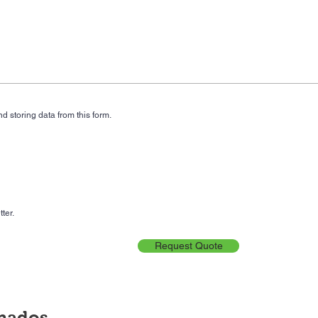
d storing data from this form.
ter.
Request Quote
onados