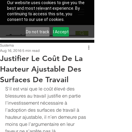
Our website uses cookies to give you the
best and most relevant experience. By
continuing to access this site, you
consent to our use of cookies.
Do not track
I Accept
Sustema
Aug 16, 2016
5 min read
Justifier Le Coût De La
Hauteur Ajustable Des
Surfaces De Travail
S'il est vrai que le coût élevé des 
blessures au travail justifie en partie 
l’investissement nécessaire à 
l’adoption des surfaces de travail à 
hauteur ajustable, il n’en demeure pas 
moins que l’argumentaire en leur 
faveur ne s’arrête pas là.