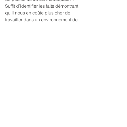
Suffit d’identifier les faits démontrant 
qu’il nous en coûte plus cher de 
travailler dans un environnement de 
travail déficient, et le tour est joué!
Consoles
Ergonomic Products
Healthcare
See All
Recent Posts